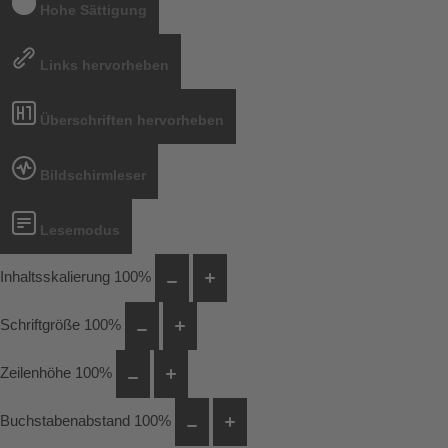
Hohe Sättigung
Links hervorheben
Überschriften hervorheben
Bildschirmleser
Lesemodus
Inhaltsskalierung
100
%
Schriftgröße
100
%
Zeilenhöhe
100
%
Buchstabenabstand
100
%