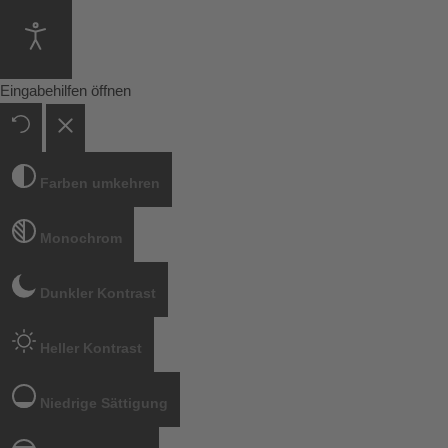
Eingabehilfen öffnen
Farben umkehren
Monochrom
Dunkler Kontrast
Heller Kontrast
Niedrige Sättigung