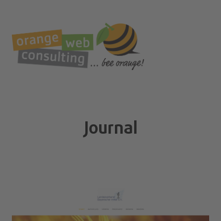
st
Journal