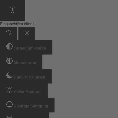
Eingabehilfen öffnen
Farben umkehren
Monochrom
Dunkler Kontrast
Heller Kontrast
Niedrige Sättigung