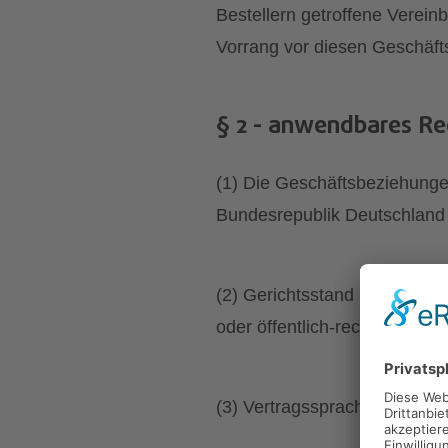
Bestellern getroffene Vere
Vorrang vor diesen Geschäf
§ 2 - anwendbares Re
(1) Die Geschäftsbeziehunge
Bundesrepublik Deutschland 
(2) Gerichtsstand ist Ainring
oder öffentlich-rechtliches S
(3) Vertragssprache ist deuts