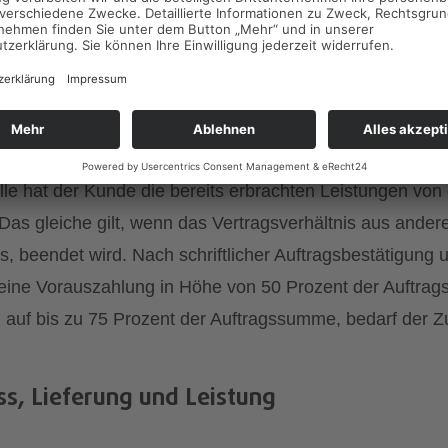
serhöhungen, vorzeitige Vertragsbeendigu
on orange web consulting sind freibleibend und unverbind
ung des Auftrages Kostenerhöhungen ergeben, werden 
 Kunde hat in diesem Fall das Recht, vom Vertrag mit or
lle hat der Kunde die bereits erbrachten Leistungen von
as gleiche gilt, wenn das Vertragsverhältnis aus andere
, beendet wird. Nach schriftlicher Auftragsbestätigung u
 eine Vorauszahlung in Höhe von 50 Prozent der Auftra
 auf bis zu 75 Prozent der Auftragssumme, bedarf der
ss, Lieferung und Leistung