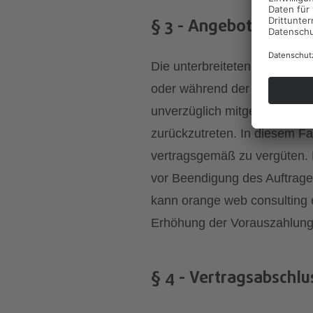
§ 3 - Angebote, Prei
Die unterbreiteten Angebote v
oder während der - Ausführ
unverzüglich mitgeteilt. Der
zurückzutreten. In diesem Fa
vertragsgemäß zu vergüten. D
vor Beendigung des Auftrages
kann orange web consulting
Erhöhung der Vorauszahlung
§ 4 - Vertragsabschlu