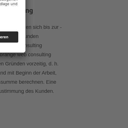
ng, Zahlung
lich. Sollten sich bis zur -
diese dem Kunden
ange web consulting
 orange web consulting
n Gründen vorzeitig, d. h.
nd mit Beginn der Arbeit,
gssumme berechnen. Eine
 Zustimmung des Kunden.