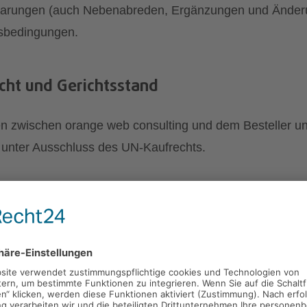
inbarungen (auch Nebenabreden, Ergänzungen und Änderu
tsbedingungen.
cht und Gerichtsstand
n zwischen orange web consulting und dem Besteller un
unter Ausschluss des UN-Kaufrechts.
, sofern der Besteller Kaufmann oder eine juristische Per
ondervermögen ist.
ch.