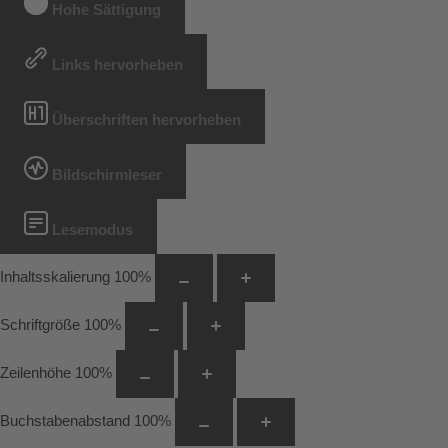
Hohe Sättigung
Links hervorheben
Überschriften hervorheben
Bildschirmleser
Lesemodus
Inhaltsskalierung
100
%
Schriftgröße
100
%
Zeilenhöhe
100
%
Buchstabenabstand
100
%