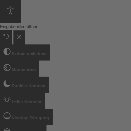
Eingabehilfen öffnen
Farben umkehren
Monochrom
Dunkler Kontrast
Heller Kontrast
Niedrige Sättigung