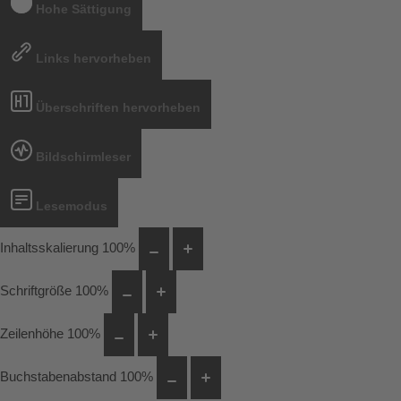
Hohe Sättigung
Links hervorheben
Überschriften hervorheben
Bildschirmleser
Lesemodus
Inhaltsskalierung
100
%
Schriftgröße
100
%
Zeilenhöhe
100
%
Buchstabenabstand
100
%